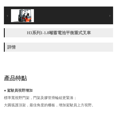
H3系列1-1.8噸蓄電池平衡重式叉車
詳情
產品特點
● 駕駛員視野增加
標準寬視野門架，門架及膠管滑輪組更緊湊；
大圓弧護頂架，最佳角度的柵板，增加駕駛員上方視野。