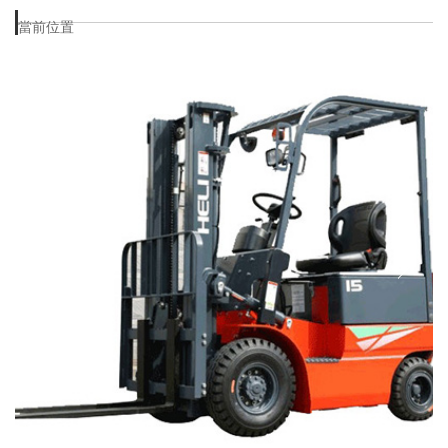
當前位置
首頁
>
產品中心
>
蓄電池叉車
>
H3系列蓄電池平衡重式叉車