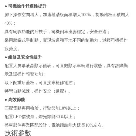
● 司機操作舒適性提升
腳下操作空間增大，加速器踏板面積增大100%，制動踏板面積增大
40%；
具有喇叭功能的后扶手，司機倒車座姿穩定，安全舒適；
采用棘齒式手制動，實現坡道和平地不同的制動力，減輕司機操作
疲勞度。
● 維修及安全性提升
配置大屏幕液晶顯示儀表，可直觀顯示車輛運行狀態，具有故障顯
示及誤操作報警功能；
取下配重后蓋板，可直接來檢修電控；
轉彎自動減速，操作安全（選配）。
● 高效節能
匹配電動專用輪胎，行駛節能10%以上；
配置LED信號燈，燈光節能80％以上；
整車部件專業匹配設計，電池續航能力延長10%左右。
技術參數