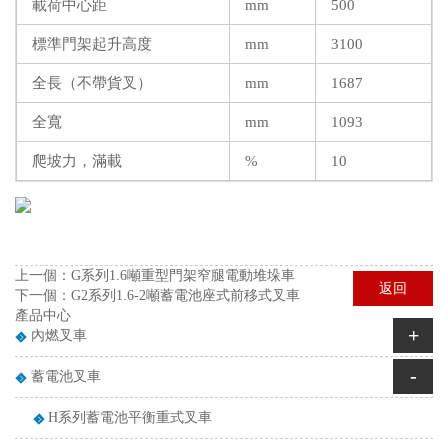
載荷中心距
mm
500
標準門架起升高度
mm
3100
全長（不帶貨叉）
mm
1687
全寬
mm
1093
爬坡力，滿載
%
10
上一個：
G系列1.6噸重型門架窄腿電動堆垛車
返回
下一個：
G2系列1.6-2噸蓄電池座式前移式叉車
產品中心
+
內燃叉車
-
蓄電池叉車
H系列蓄電池平衡重式叉車