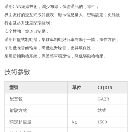
采用CAN總線技術，減少布線，保證通訊的可靠性；
界面友好的交互式液晶儀表，顯示信息量大，密碼設定，免維護；
行走及起升速度閉環控制；
安全性強，坡道自制動；
采用鉗盤式制動器，集駐車制動與行車制動于一體，操作方便；
采用低噪音齒輪泵，降低起升噪音，更具環保性；
采用后輔助輪系統，保證整車穩定性，降低驅動輪輪壓。
技術參數
型號
單位
CQD15
配置號
GA2R
駕駛方式
站式
額定起重量
kg
1500